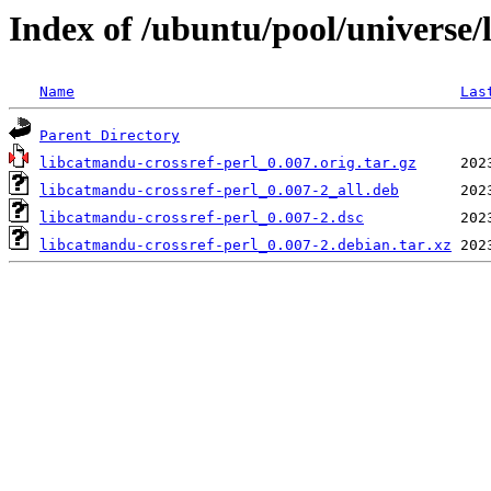
Index of /ubuntu/pool/universe/
Name
Las
Parent Directory
libcatmandu-crossref-perl_0.007.orig.tar.gz
libcatmandu-crossref-perl_0.007-2_all.deb
libcatmandu-crossref-perl_0.007-2.dsc
libcatmandu-crossref-perl_0.007-2.debian.tar.xz