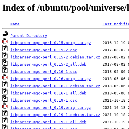
Index of /ubuntu/pool/universe/
Name
Last modifi
Parent Directory
libparser-mgc-perl_0.15.orig.tar.gz
libparser-mgc-perl_0.15-2.dsc
libparser-mgc-perl_0.15-2.debian.tar.xz
libparser-mgc-perl_0.15-2_all.deb
libparser-mgc-perl_0.16-1.dsc
libparser-mgc-perl_0.16.orig.tar.gz
libparser-mgc-perl_0.16-1.debian.tar.xz
libparser-mgc-perl_0.16-1_all.deb
libparser-mgc-perl_0.19-1.dsc
libparser-mgc-perl_0.19.orig.tar.gz
libparser-mgc-perl_0.19-1.debian.tar.xz
libparser-mgc-perl_0.19-1_all.deb