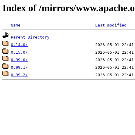
Index of /mirrors/www.apache.org
Name
Last modified
Parent Directory
0.14.0/
0.15.0/
0.99.0/
0.99.1/
0.99.2/