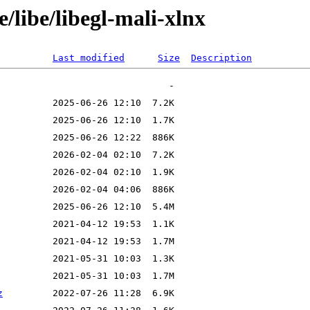
/libe/libegl-mali-xlnx
Last modified
Size
Description
z