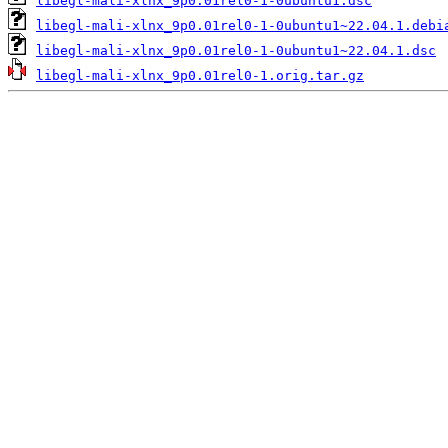
libegl-mali-xlnx_9p0.01rel0-1-0ubuntu1.dsc
libegl-mali-xlnx_9p0.01rel0-1-0ubuntu1~22.04.1.debi
libegl-mali-xlnx_9p0.01rel0-1-0ubuntu1~22.04.1.dsc
libegl-mali-xlnx_9p0.01rel0-1.orig.tar.gz